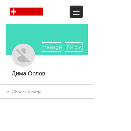
More actions
Message
Follow
Дима Орлов